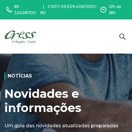
85
CNPJ 09.529.439/0001-
12h às
32438700
80
18h
 no site
NOTÍCIAS
Novidades e
informações
Um guia das novidades atualizadas preparadas